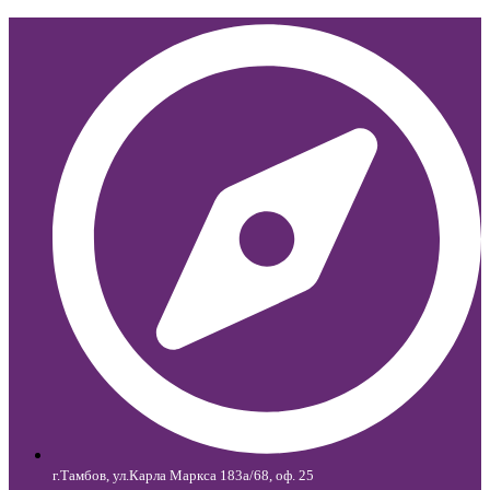
г.Тамбов, ул.Карла Маркса 183а/68, оф. 25