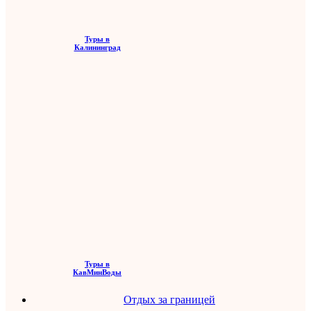
Туры в
Калининград
Туры в
КавМинВоды
Отдых за границей