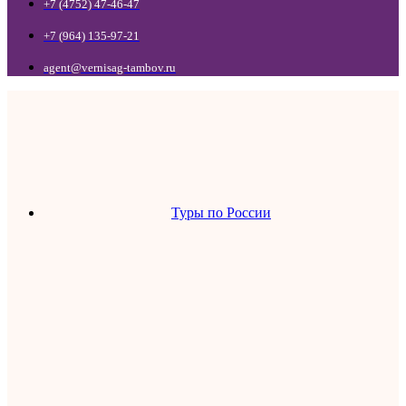
+7 (4752) 47-46-47
+7 (964) 135-97-21
agent@vernisag-tambov.ru
Туры по России